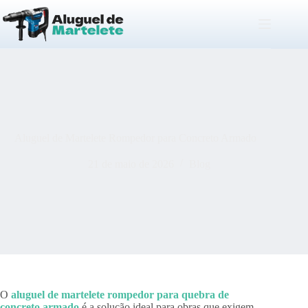
Pular
para
o
conteúdo
Aluguel de Martelete Rompedor para Concreto Armado
21 de maio de 2026
Blog
O
aluguel de martelete rompedor para quebra de
concreto armado
é a solução ideal para obras que exigem