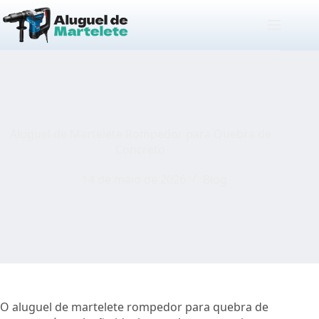
Pular
para
o
conteúdo
Aluguel de Martelete Rompedor para Quebra de
Concreto
14 de maio de 2026
Blog
O aluguel de martelete rompedor para quebra de