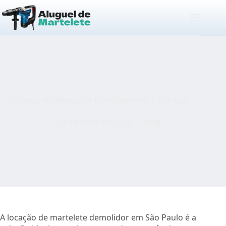
Pular
para
o
conteúdo
Locação de Martelete Demolidor em São Paulo
18 de maio de 2026
Blog
A locação de martelete demolidor em São Paulo é a