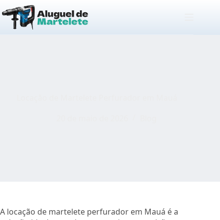
Pular
para
o
conteúdo
Locação de Martelete Perfurador em Mauá
20 de maio de 2026
Blog
A locação de martelete perfurador em Mauá é a