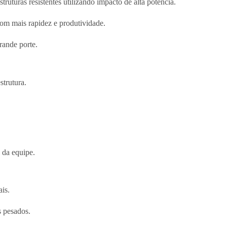
uturas resistentes utilizando impacto de alta potência.
com mais rapidez e produtividade.
rande porte.
strutura.
 da equipe.
ais.
s pesados.