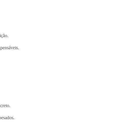
ição.
spensáveis.
creto.
pesados.