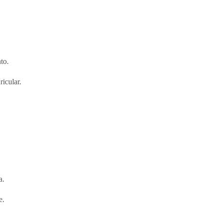
to.
icular.
a.
e.