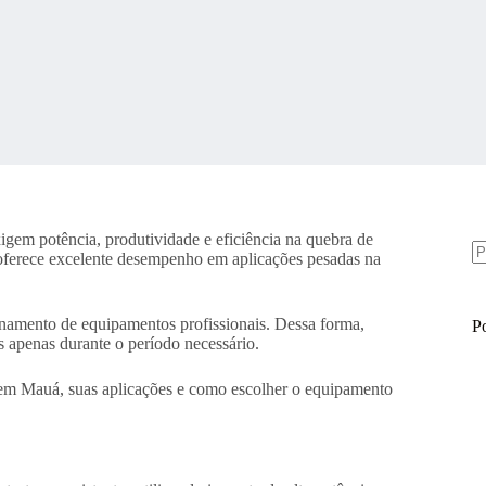
xigem potência, produtividade e eficiência na quebra de
 oferece excelente desempenho em aplicações pesadas na
S
re
namento de equipamentos profissionais. Dessa forma,
Po
s apenas durante o período necessário.
 em Mauá, suas aplicações e como escolher o equipamento