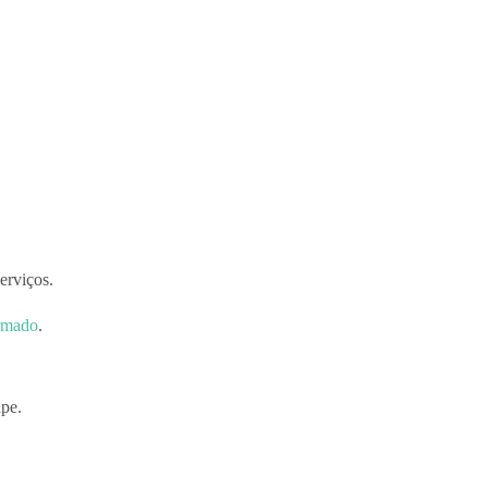
erviços.
armado
.
ipe.