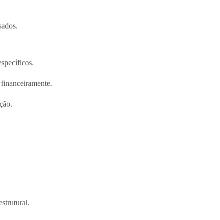
sados.
specíficos.
financeiramente.
ção.
strutural.