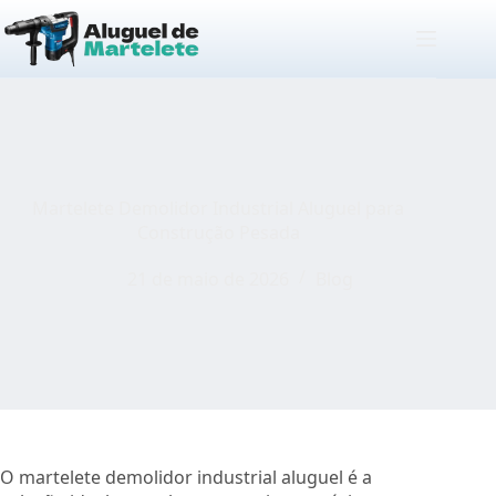
Pular
para
o
conteúdo
Martelete Demolidor Industrial Aluguel para
Construção Pesada
21 de maio de 2026
Blog
O martelete demolidor industrial aluguel é a