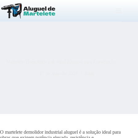
Pular
para
o
conteúdo
Martelete Demolidor Industrial Aluguel para Construção
17 de maio de 2026
Blog
O martelete demolidor industrial aluguel é a solução ideal para
obras que exigem potência elevada, resistência e