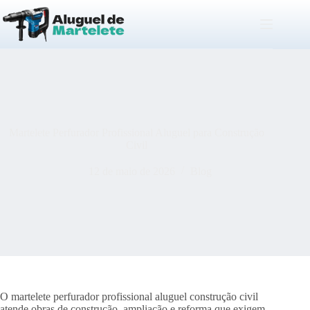
Pular
para
o
conteúdo
Martelete Perfurador Profissional Aluguel para Construção
Civil
12 de maio de 2026
Blog
O martelete perfurador profissional aluguel construção civil
atende obras de construção, ampliação e reforma que exigem