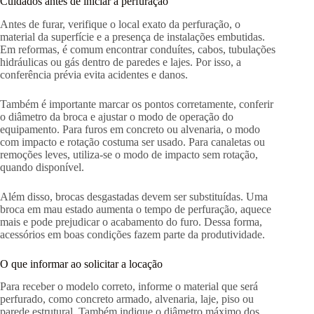
Cuidados antes de iniciar a perfuração
Antes de furar, verifique o local exato da perfuração, o
material da superfície e a presença de instalações embutidas.
Em reformas, é comum encontrar conduítes, cabos, tubulações
hidráulicas ou gás dentro de paredes e lajes. Por isso, a
conferência prévia evita acidentes e danos.
Também é importante marcar os pontos corretamente, conferir
o diâmetro da broca e ajustar o modo de operação do
equipamento. Para furos em concreto ou alvenaria, o modo
com impacto e rotação costuma ser usado. Para canaletas ou
remoções leves, utiliza-se o modo de impacto sem rotação,
quando disponível.
Além disso, brocas desgastadas devem ser substituídas. Uma
broca em mau estado aumenta o tempo de perfuração, aquece
mais e pode prejudicar o acabamento do furo. Dessa forma,
acessórios em boas condições fazem parte da produtividade.
O que informar ao solicitar a locação
Para receber o modelo correto, informe o material que será
perfurado, como concreto armado, alvenaria, laje, piso ou
parede estrutural. Também indique o diâmetro máximo dos