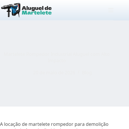
Pular
para
o
conteúdo
Martelete Rompedor Industrial Aluguel com Alto
Impacto
20 de maio de 2026
Blog
A locação de martelete rompedor para demolição