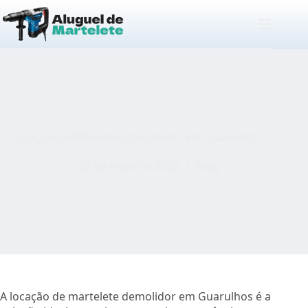
Pular
para
o
conteúdo
Locação de Martelete Demolidor em Guarulhos
26 de maio de 2026
Blog
A locação de martelete demolidor em Guarulhos é a