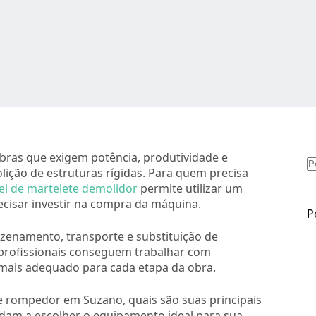
bras que exigem potência, produtividade e
lição de estruturas rígidas. Para quem precisa
S
el de martelete demolidor
permite utilizar um
r
ecisar investir na compra da máquina.
P
zenamento, transporte e substituição de
 profissionais conseguem trabalhar com
ais adequado para cada etapa da obra.
de rompedor em Suzano, quais são suas principais
udam a escolher o equipamento ideal para sua