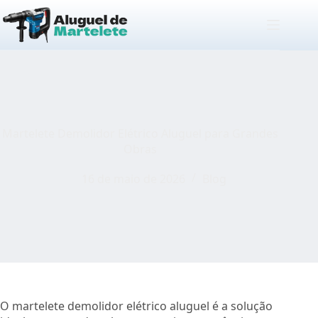
Pular
para
o
conteúdo
Martelete Demolidor Elétrico Aluguel para Grandes
Obras
16 de maio de 2026
Blog
O martelete demolidor elétrico aluguel é a solução