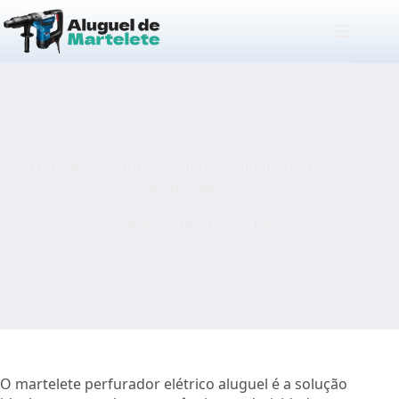
Pular
para
o
conteúdo
Martelete Perfurador Elétrico: Aluguel para
Construção
15 de maio de 2026
Blog
O martelete perfurador elétrico aluguel é a solução